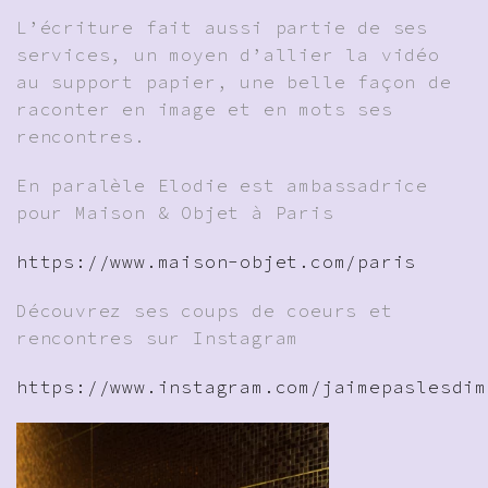
L’écriture fait aussi partie de ses
services, un moyen d’allier la vidéo
au support papier, une belle façon de
raconter en image et en mots ses
rencontres.
En paralèle Elodie est ambassadrice
pour Maison & Objet à Paris
https://www.maison-objet.com/paris
Découvrez ses coups de coeurs et
rencontres sur Instagram
https://www.instagram.com/jaimepaslesdim