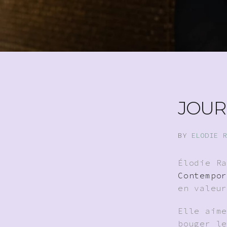
JOUR
BY
ELODIE R
Élodie R
Contempo
en valeu
Elle aim
bouger l