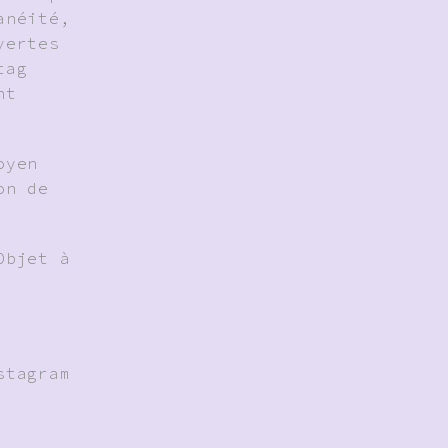
anéité,
vertes
tag
nt
oyen
on de
Objet à
stagram