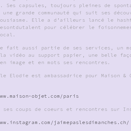
é. Ses capsules, toujours pleines de spont
t une grande communauté qui suit ses décou
housiasme. Elle a d’ailleurs lancé le hash
sesontdutalent pour célébrer le foisonneme
local.
re fait aussi partie de ses services, un m
 la vidéo au support papier, une belle faç
 en image et en mots ses rencontres.
èle Elodie est ambassadrice pour Maison & 
www.maison-objet.com/paris
z ses coups de coeurs et rencontres sur In
www.instagram.com/jaimepaslesdimanches.ch/