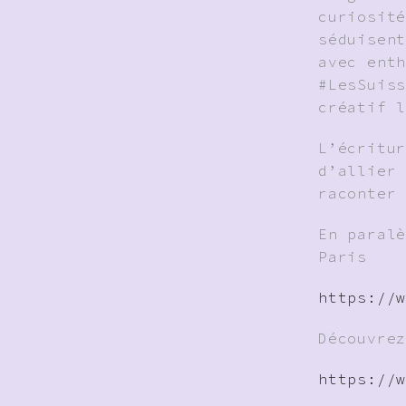
curiosit
séduisen
avec ent
#LesSuis
créatif 
L’écritu
d’allier
raconter
En paral
Paris
https://
Découvre
https://