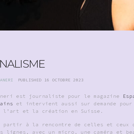
NALISME
ANERI
PUBLISHED
16 OCTOBRE 2023
aneri est journaliste pour le magazine
Esp
rains
et intervient aussi sur demande pour
r l’art et la création en Suisse.
e partir à la rencontre de celles et ceux 
es lignes, avec un micro, une caméra et be