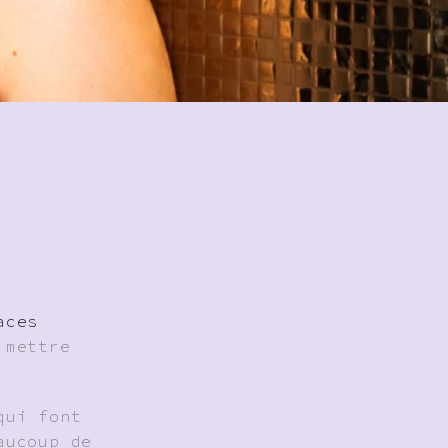
aces
 mettre
qui font
aucoup de