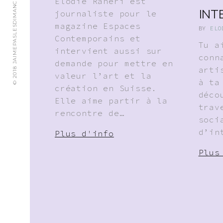
© 2018 JAIMEPASLESDIMANCHES.CH
Élodie Raneri est
INT
journaliste pour le
magazine Espaces
BY
ELO
Contemporains et
Tu a
intervient aussi sur
conn
demande pour mettre en
arti
valeur l’art et la
à ta
création en Suisse.
déco
Elle aime partir à la
trav
rencontre de…
soci
d’in
Plus d'info
Plus