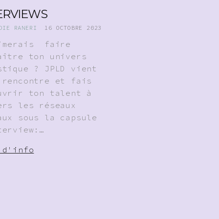
ERVIEWS
DIE RANERI
16 OCTOBRE 2023
imerais faire
aître ton univers
stique ? JPLD vient
 rencontre et fais
uvrir ton talent à
ers les réseaux
aux sous la capsule
terview:…
 d'info