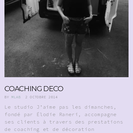
COACHING DECO
BY
MLAB
2 OCTOBRE 2014
Le studio J’aime pas les dimanches,
fondé par Élodie Raneri, accompagne
ses clients à travers des prestations
de coaching et de décoration