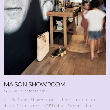
MAISON SHOWROOM
BY
MLAB
2 OCTOBRE 2014
La Maison Show-room – Une immersion
dans l’univers d’Élodie Raneri La