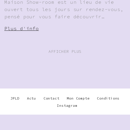
Maison Show-room est un lieu de vie
ouvert tous les jours sur rendez-vous,
pensé pour vous faire découvrir…
Plus d'info
AFFICHER PLUS
JPLD
Actu
Contact
Mon Compte
Conditions
Instagram
Warning
: Undefined array key
"disable_phone" in