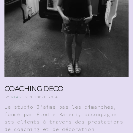
COACHING DECO
BY
MLAB
2 OCTOBRE 2014
Le studio J’aime pas les dimanches,
fondé par Élodie Raneri, accompagne
ses clients à travers des prestations
de coaching et de décoration