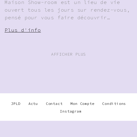
Maison Show-room est un lieu de vie
ouvert tous les jours sur rendez-vous,
pensé pour vous faire découvrir…
Plus d'info
AFFICHER PLUS
JPLD
Actu
Contact
Mon Compte
Conditions
Instagram
Warning
: Undefined array key
"disable_phone" in