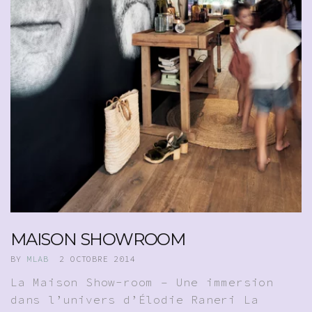
MAISON SHOWROOM
BY
MLAB
2 OCTOBRE 2014
La Maison Show-room – Une immersion
dans l’univers d’Élodie Raneri La