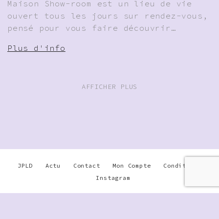
Maison Show-room est un lieu de vie
ouvert tous les jours sur rendez-vous,
pensé pour vous faire découvrir…
Plus d'info
AFFICHER PLUS
JPLD
Actu
Contact
Mon Compte
Conditions
Instagram
Warning
: Undefined array key
"disable_phone" in