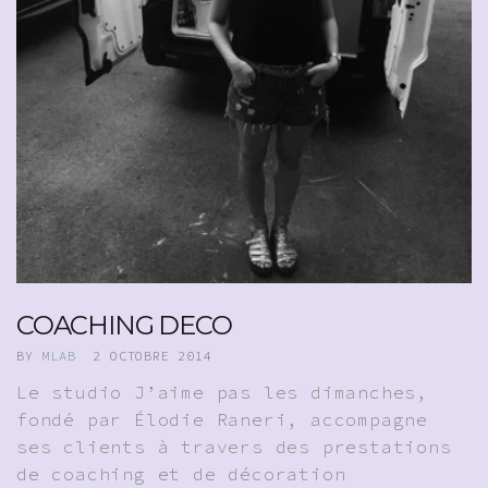
COACHING DECO
BY
MLAB
2 OCTOBRE 2014
Le studio J’aime pas les dimanches,
fondé par Élodie Raneri, accompagne
ses clients à travers des prestations
de coaching et de décoration