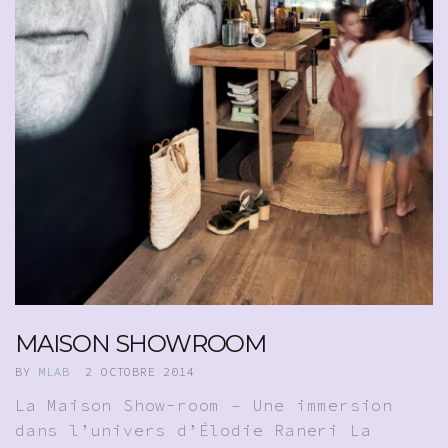
MAISON SHOWROOM
BY
MLAB
2 OCTOBRE 2014
La Maison Show-room – Une immersion
dans l’univers d’Élodie Raneri La