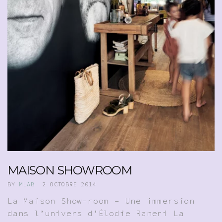
MAISON SHOWROOM
BY
MLAB
2 OCTOBRE 2014
La Maison Show-room – Une immersion
dans l’univers d’Élodie Raneri La