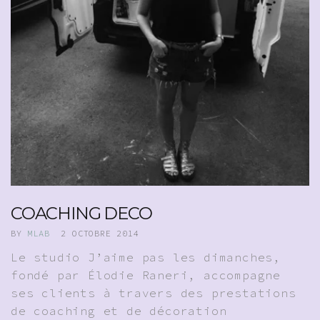
COACHING DECO
BY
MLAB
2 OCTOBRE 2014
Le studio J’aime pas les dimanches,
fondé par Élodie Raneri, accompagne
ses clients à travers des prestations
de coaching et de décoration