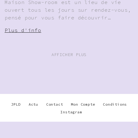
Maison Show-room est un lieu de vie
ouvert tous les jours sur rendez-vous,
pensé pour vous faire découvrir…
Plus d'info
AFFICHER PLUS
JPLD
Actu
Contact
Mon Compte
Conditions
Instagram
Warning
: Undefined array key
"disable_phone" in