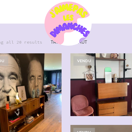
ng all 20 results
DU
VENDU