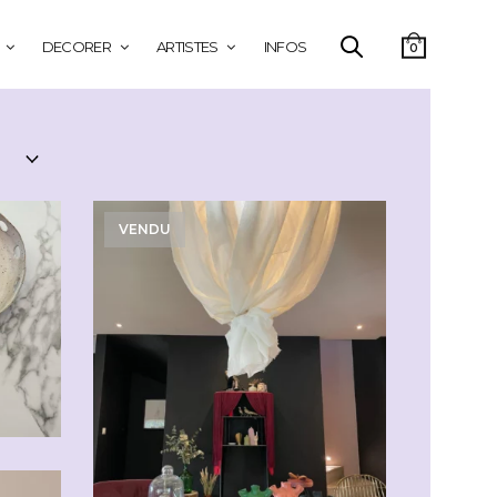
DECORER
ARTISTES
INFOS
0
VENDU