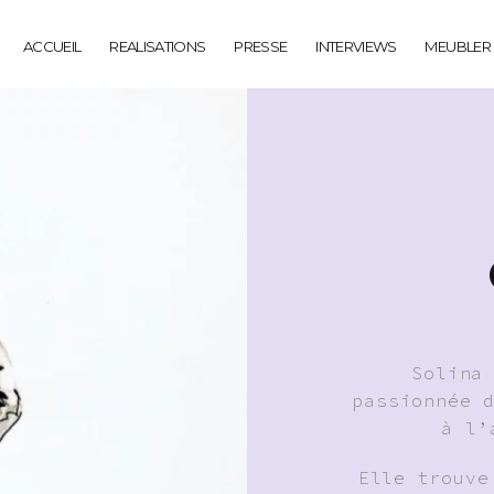
ACCUEIL
REALISATIONS
PRESSE
INTERVIEWS
MEUBLER
Solina
passionnée 
à l’
Elle trouve