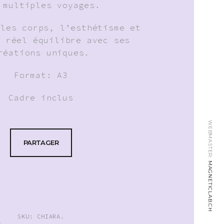
 multiples voyages.
 les corps, l’esthétisme et
n réel équilibre avec ses
réations uniques.
Format: A3
Cadre inclus
WEBMASTER:
PARTAGER
MAGNETICLAB.CH
SKU:
CHIARA
.