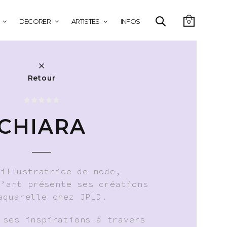
DECORER
ARTISTES
INFOS
0
Retour
CHIARA
 illustratrice de mode,
d’art présente ses créations
aquarelle chez JPLD.
 ses inspirations à travers