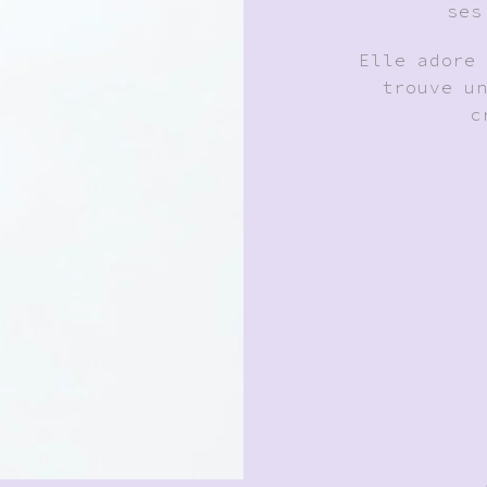
ses
Elle adore
trouve u
c