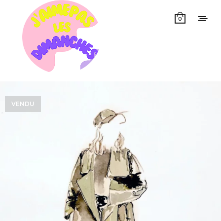
0
VENDU