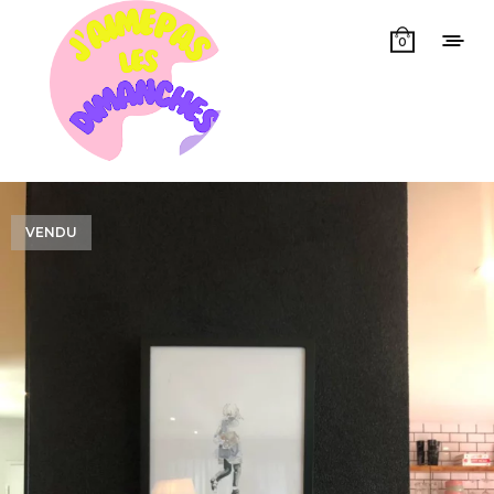
0
VENDU