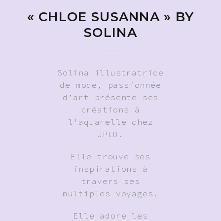
« CHLOE SUSANNA » BY
SOLINA
Solina illustratrice
de mode, passionnée
d’art présente ses
créations à
l’aquarelle chez
JPLD.
Elle trouve ses
inspirations à
travers ses
multiples voyages.
Elle adore les