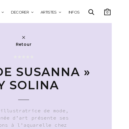
DECORER
ARTISTES
INFOS
0
Retour
OE SUSANNA »
Y SOLINA
 illustratrice de mode,
nnée d’art présente ses
ons à l’aquarelle chez