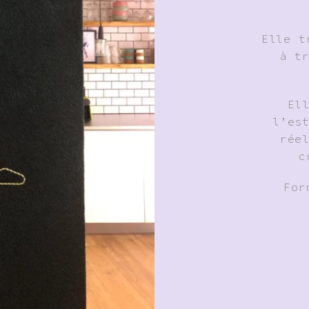
Elle t
à t
El
l’es
rée
c
For