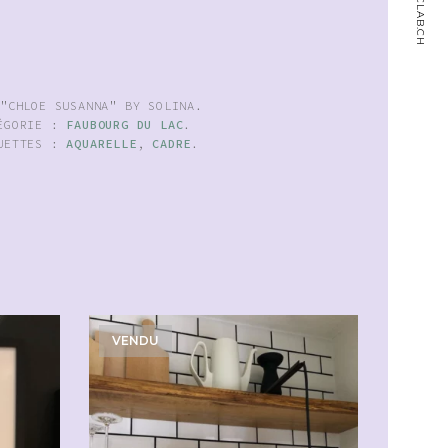
:
"CHLOE SUSANNA" BY SOLINA
.
ÉGORIE :
FAUBOURG DU LAC
.
UETTES :
AQUARELLE
,
CADRE
.
VENDU