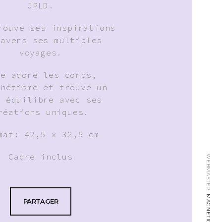
JPLD.
rouve ses inspirations
ravers ses multiples
voyages.
le adore les corps,
thétisme et trouve un
l équilibre avec ses
réations uniques.
mat: 42,5 x 32,5 cm
Cadre inclus
WEBMASTER:
MAGNETICLAB.CH
PARTAGER