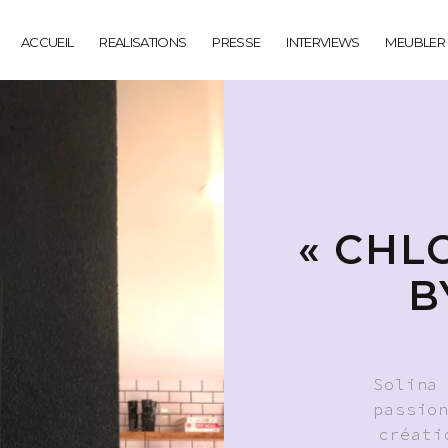
ACCUEIL
REALISATIONS
PRESSE
INTERVIEWS
MEUBLER
« CHL
B
Solina
passio
créati