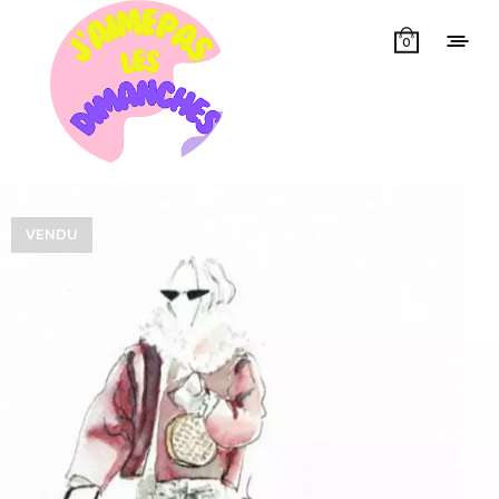
0
VENDU