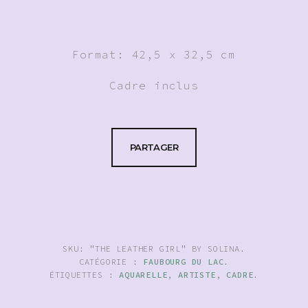
Format: 42,5 x 32,5 cm
Cadre inclus
PARTAGER
SKU:
"THE LEATHER GIRL" BY SOLINA
.
CATÉGORIE :
FAUBOURG DU LAC
.
ÉTIQUETTES :
AQUARELLE
,
ARTISTE
,
CADRE
.