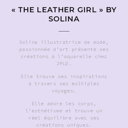
« THE LEATHER GIRL » BY
SOLINA
Solina illustratrice de mode,
passionnée d’art présente ses
créations à l’aquarelle chez
JPLD.
Elle trouve ses inspirations
à travers ses multiples
voyages.
Elle adore les corps,
l’esthétisme et trouve un
réel équilibre avec ses
créations uniques.