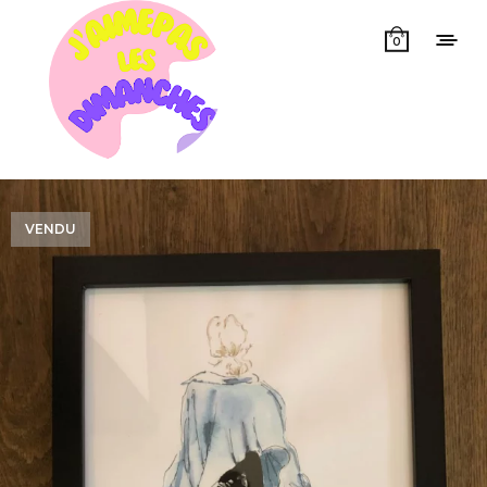
0
VENDU