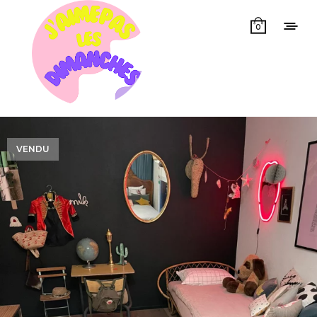
0
VENDU