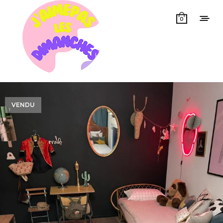
0
VENDU