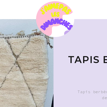
TAPIS
Tapis berbè
d