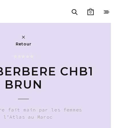
0
Retour
 BERBERE CHB1
BRUN
re fait main par les femmes
e l’Atlas au Maroc