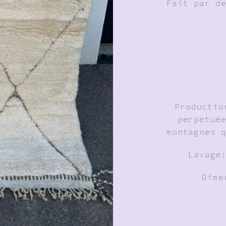
Fait par d
Productio
perpetué
montagnes 
Lavage
Dime