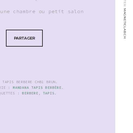
MAGNETICLAB.CH
 une chambre ou petit salon
PARTAGER
:
TAPIS BERBERE CHB1 BRUN
.
ORIE :
MANDANA TAPIS BERBÈRE
.
QUETTES :
BERBERE
,
TAPIS
.