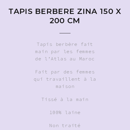
TAPIS BERBERE ZINA 150 X
200 CM
Tapis berbère fait
main par les femmes
de l’Atlas au Maroc
Fait par des femmes
qui travaillent à la
maison
Tissé à la main
100% laine
Non traité