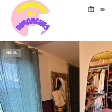
0
VENDU