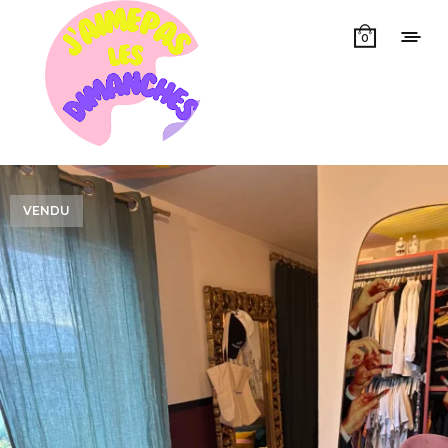
0
VENDU