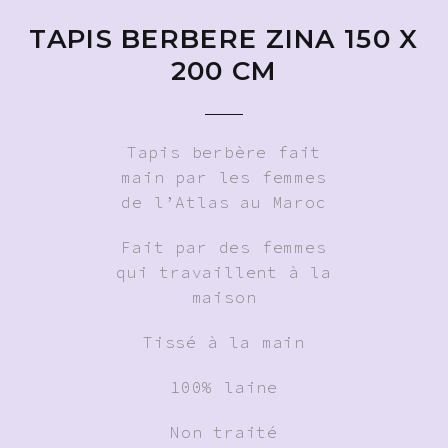
TAPIS BERBERE ZINA 150 X
200 CM
Tapis berbère fait
main par les femmes
de l’Atlas au Maroc
Fait par des femmes
qui travaillent à la
maison
Tissé à la main
100% laine
Non traité