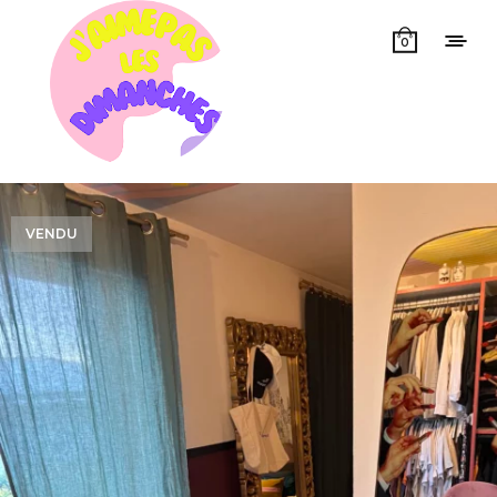
0
VENDU