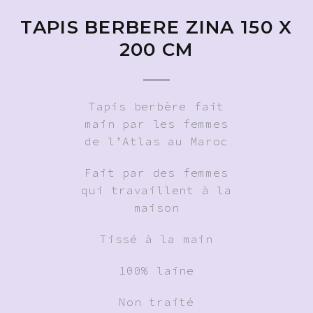
TAPIS BERBERE ZINA 150 X
200 CM
Tapis berbère fait
main par les femmes
de l’Atlas au Maroc
Fait par des femmes
qui travaillent à la
maison
Tissé à la main
100% laine
Non traité