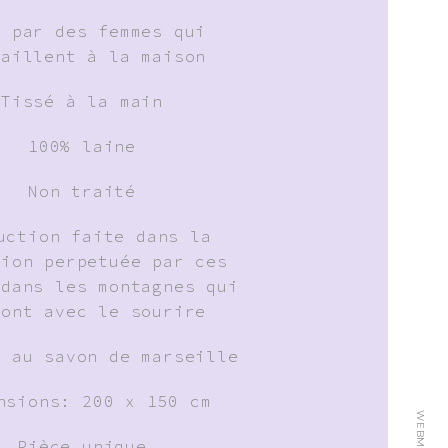
t par des femmes qui
vaillent à la maison
Tissé à la main
100% laine
Non traité
uction faite dans la
tion perpetuée par ces
 dans les montagnes qui
font avec le sourire
: au savon de marseille
nsions: 200 x 150 cm
Pièce unique