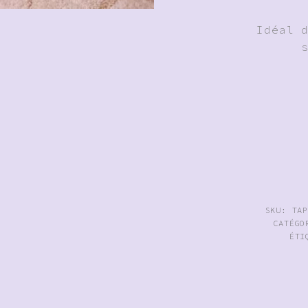
Idéal 
SKU:
TA
CATÉG
ÉTI