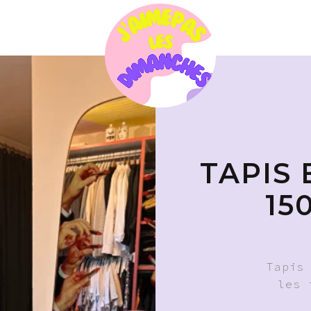
TAPIS
15
Tapis
les 