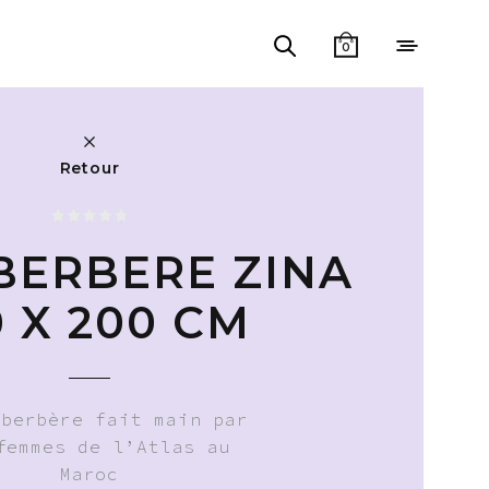
0
Retour
 BERBERE ZINA
0 X 200 CM
 berbère fait main par
femmes de l’Atlas au
Maroc