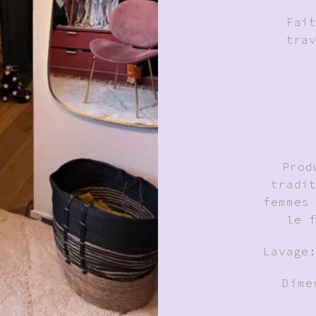
Fai
tra
Prod
tradi
femmes
le 
Lavage
Dime