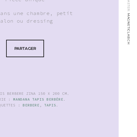
WEBMASTER:
dans une chambre, petit
MAGNETICLAB.CH
salon ou dressing
PARTAGER
PIS BERBERE ZINA 150 X 200 CM
.
ORIE :
MANDANA TAPIS BERBÈRE
.
QUETTES :
BERBERE
,
TAPIS
.