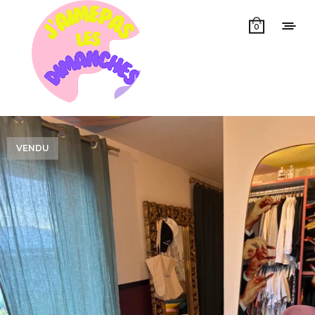
0
VENDU