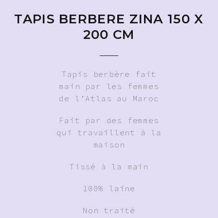
TAPIS BERBERE ZINA 150 X
200 CM
Tapis berbère fait
main par les femmes
de l’Atlas au Maroc
Fait par des femmes
qui travaillent à la
maison
Tissé à la main
100% laine
Non traité