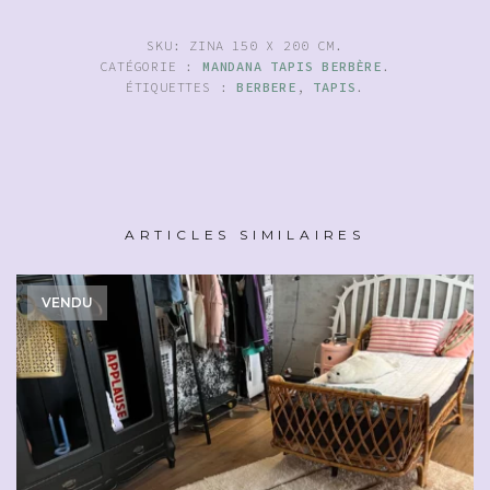
SKU:
ZINA 150 X 200 CM
.
CATÉGORIE :
MANDANA TAPIS BERBÈRE
.
ÉTIQUETTES :
BERBERE
,
TAPIS
.
ARTICLES SIMILAIRES
VENDU