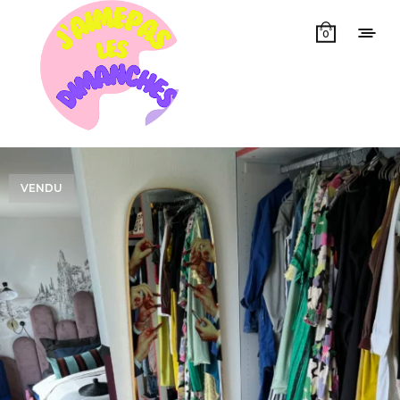
0
VENDU