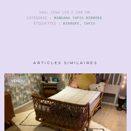
SKU:
ZINA 150 X 200 CM
.
CATÉGORIE :
MANDANA TAPIS BERBÈRE
.
ÉTIQUETTES :
BERBERE
,
TAPIS
.
ARTICLES SIMILAIRES
VENDU