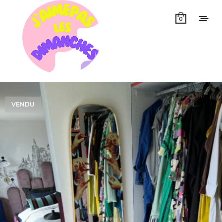
0
VENDU