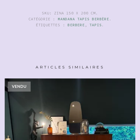
SKU:
ZINA 150 X 200 CM
.
CATÉGORIE :
MANDANA TAPIS BERBÈRE
.
ÉTIQUETTES :
BERBERE
,
TAPIS
.
ARTICLES SIMILAIRES
VENDU