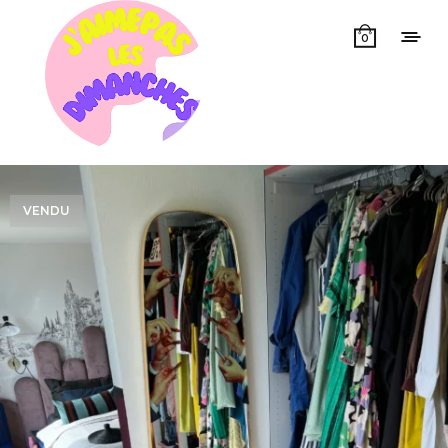
0
VENDU