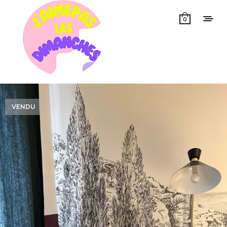
0
VENDU