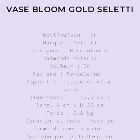
VASE BLOOM GOLD SELETTI
Déclinaison : Or
Marque : Seletti
Designer : Marcantonio
Raimondi Malerba
Couleur : Or
Matière : Porcelaine –
Support : tréteau en métal
laqué
Dimensions : L 16,5 cm x
larg. 9 cm x H 25 cm
Poids : 0.8 kg
Caractéristiques : Vase en
forme de cœur humain –
Soutenu par un tréteau en