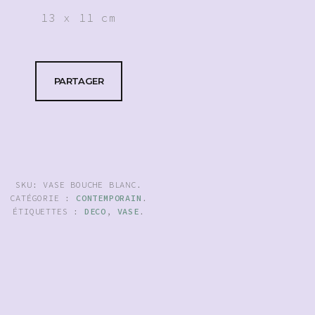
13 x 11 cm
PARTAGER
SKU:
VASE BOUCHE BLANC
.
CATÉGORIE :
CONTEMPORAIN
.
ÉTIQUETTES :
DECO
,
VASE
.