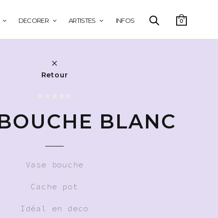
DECORER
ARTISTES
INFOS
0
Retour
 BOUCHE BLANC
Vase bouche
Cache pot
Idéal en deco