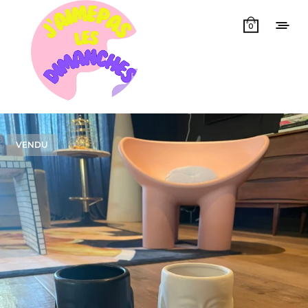
0
VENDU