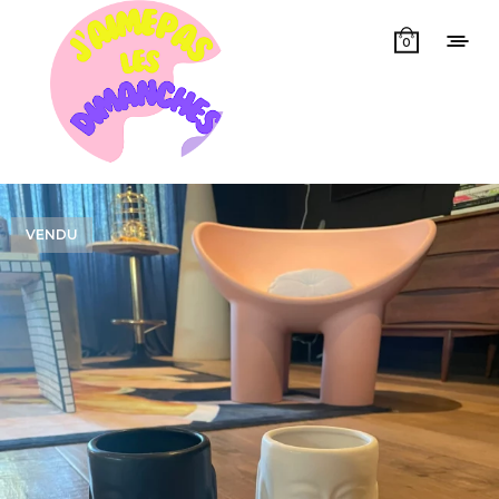
0
VENDU