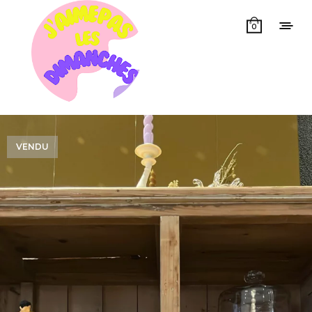
0
VENDU