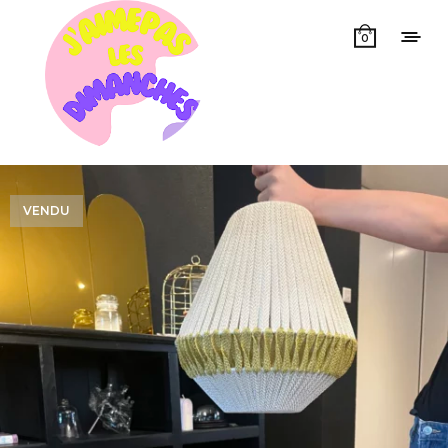
0
VENDU