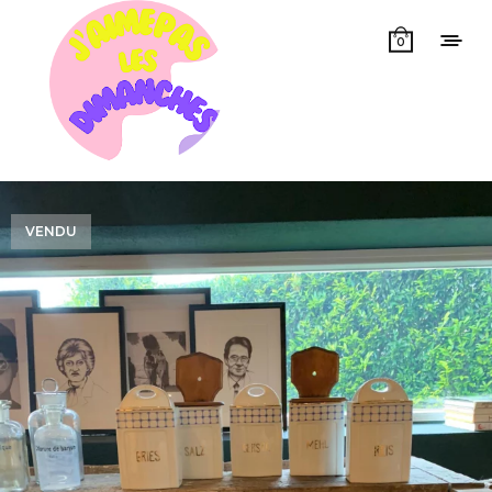
0
VENDU