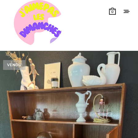
0
VENDU