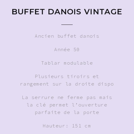
BUFFET DANOIS VINTAGE
Ancien buffet danois
Année 50
Tablar modulable
Plusieurs tiroirs et
rangement sur la droite dispo
La serrure ne ferme pas mais
la clé permet l’ouverture
parfaite de la porte
Hauteur: 151 cm