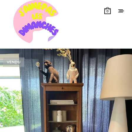
0
VENDU