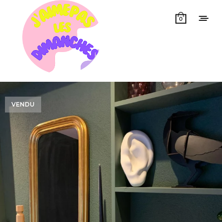
0
VENDU