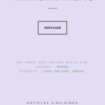
PARTAGER
SKU:
MIROIR LOUIS PHILIPPE FEUILLE D'OR
.
CATÉGORIE :
MIROIR
.
ÉTIQUETTES :
LOUIS PHILIPPE
,
MIROIR
.
ARTICLES SIMILAIRES