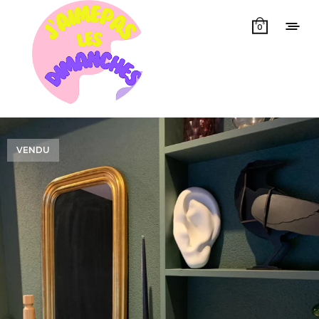
0
VENDU