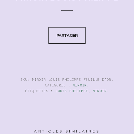
PARTAGER
SKU:
MIROIR LOUIS PHILIPPE FEUILLE D'OR
.
CATÉGORIE :
MIROIR
.
ÉTIQUETTES :
LOUIS PHILIPPE
,
MIROIR
.
ARTICLES SIMILAIRES