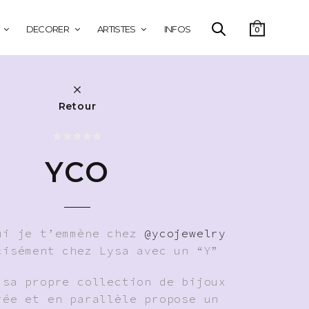
DECORER
ARTISTES
INFOS
0
Retour
YCO
ui je t’emmène chez
@ycojewelry
cisément chez Lysa avec un “Y”
 sa propre collection de bijoux
rée et en parallèle propose un