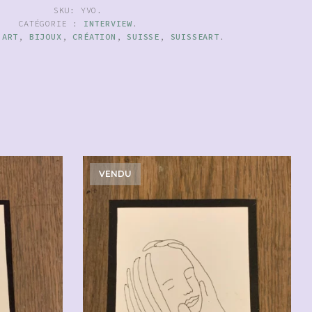
SKU:
YVO
.
CATÉGORIE :
INTERVIEW
.
:
ART
,
BIJOUX
,
CRÉATION
,
SUISSE
,
SUISSEART
.
VENDU