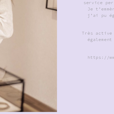
service per
Je t’emmè
j’ai pu é
Très active
également
https://w