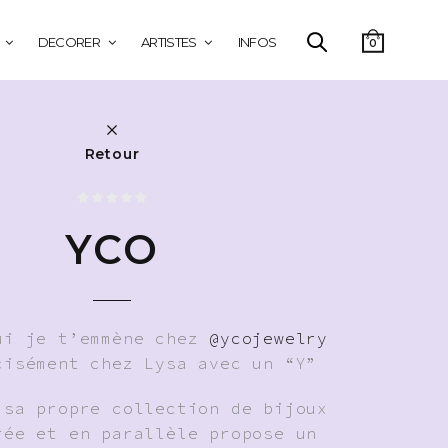
DECORER
ARTISTES
INFOS
0
Retour
YCO
ui je t’emmène chez
@ycojewelry
cisément chez Lysa avec un “Y”
 sa propre collection de bijoux
rée et en parallèle propose un