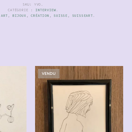
SKU:
YVO
.
CATÉGORIE :
INTERVIEW
.
:
ART
,
BIJOUX
,
CRÉATION
,
SUISSE
,
SUISSEART
.
VENDU