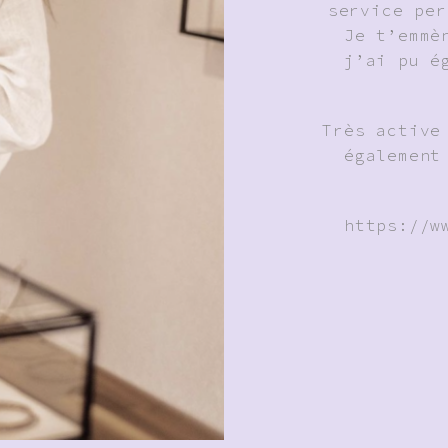
service per
Je t’emmè
j’ai pu é
Très active
également
https://w