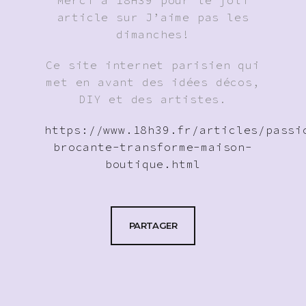
Merci à 18H39 pour le joli
article sur J’aime pas les
dimanches!
Ce site internet parisien qui
met en avant des idées décos,
DIY et des artistes.
https://www.18h39.fr/articles/passi
brocante-transforme-maison-
boutique.html
PARTAGER