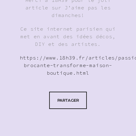
Merci à 18H39 pour le joli
article sur J’aime pas les
dimanches!
Ce site internet parisien qui
met en avant des idées décos,
DIY et des artistes.
https://www.18h39.fr/articles/passi
brocante-transforme-maison-
boutique.html
PARTAGER