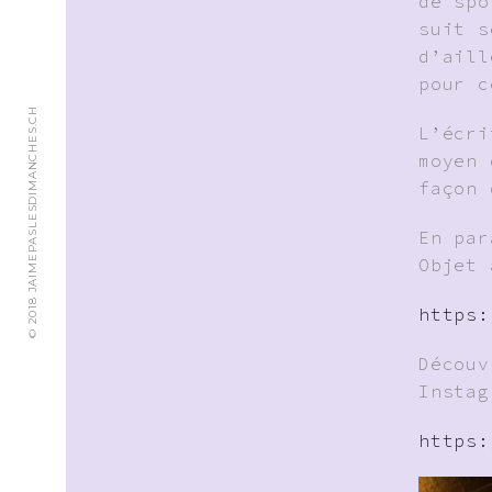
de spo
suit s
d’aill
pour c
© 2018 JAIMEPASLESDIMANCHES.CH
L’écri
moyen 
façon 
En par
Objet 
https:
Découv
Instag
https: