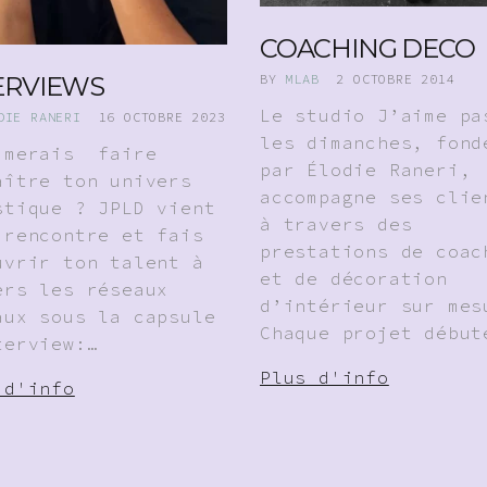
COACHING DECO
ERVIEWS
BY
MLAB
2 OCTOBRE 2014
Le studio J’aime pa
DIE RANERI
16 OCTOBRE 2023
les dimanches, fond
imerais faire
par Élodie Raneri,
aître ton univers
accompagne ses clie
stique ? JPLD vient
à travers des
 rencontre et fais
prestations de coac
uvrir ton talent à
et de décoration
ers les réseaux
d’intérieur sur mes
aux sous la capsule
Chaque projet début
terview:…
Plus d'info
 d'info