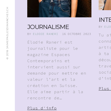
© 2018 JAIMEPASLESDIMANCHES.CH
INT
JOURNALISME
BY
ELO
BY
ELODIE RANERI
16 OCTOBRE 2023
Tu a
conn
Élodie Raneri est
arti
journaliste pour le
à ta
magazine Espaces
déco
Contemporains et
trav
intervient aussi sur
soci
demande pour mettre en
d’in
valeur l’art et la
création en Suisse.
Plus
Elle aime partir à la
rencontre de…
Plus d'info