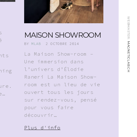
WEBMASTER:
s
MAISON SHOWROOM
é
MAGNETICLAB.CH
BY
MLAB
2 OCTOBRE 2014
La Maison Show-room –
nts
Une immersion dans
l’univers d’Élodie
hing
Raneri La Maison Show-
room est un lieu de vie
ure.
ouvert tous les jours
e…
sur rendez-vous, pensé
pour vous faire
découvrir…
Plus d'info