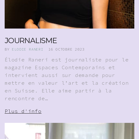
JOURNALISME
BY
ELODIE RANERI
16 OCTOBRE 2023
Élodie Raneri est journaliste pour le
magazine Espaces Contemporains et
intervient aussi sur demande pour
mettre en valeur l’art et la création
en Suisse. Elle aime partir à la
rencontre de…
Plus d'info