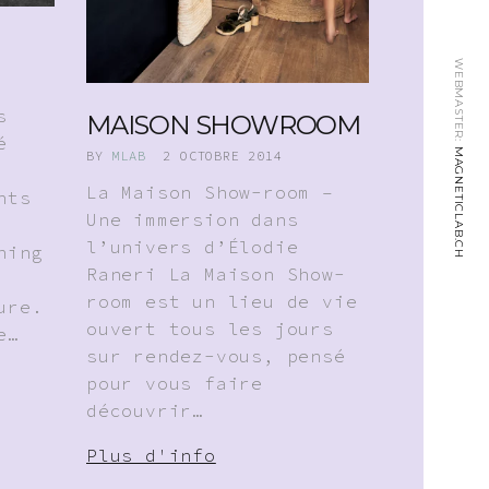
WEBMASTER:
s
MAISON SHOWROOM
é
MAGNETICLAB.CH
BY
MLAB
2 OCTOBRE 2014
La Maison Show-room –
nts
Une immersion dans
l’univers d’Élodie
hing
Raneri La Maison Show-
room est un lieu de vie
ure.
ouvert tous les jours
e…
sur rendez-vous, pensé
pour vous faire
découvrir…
Plus d'info