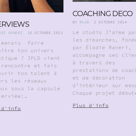
COACHING DECO
ERVIEWS
BY
MLAB
2 OCTOBRE 2014
Le studio J’aime pa
DIE RANERI
16 OCTOBRE 2023
les dimanches, fond
imerais faire
par Élodie Raneri,
aître ton univers
accompagne ses clie
stique ? JPLD vient
à travers des
 rencontre et fais
prestations de coac
uvrir ton talent à
et de décoration
ers les réseaux
d’intérieur sur mes
aux sous la capsule
Chaque projet début
terview:…
Plus d'info
 d'info