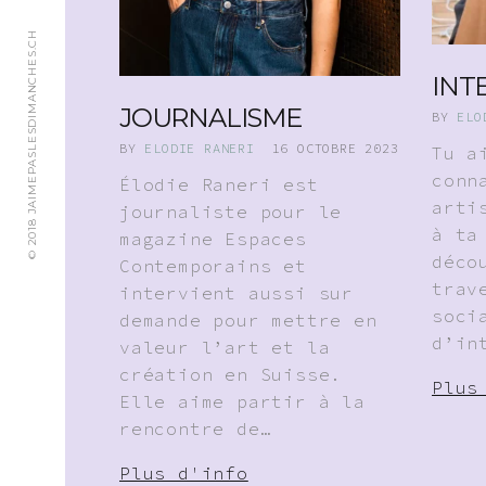
© 2018 JAIMEPASLESDIMANCHES.CH
INT
JOURNALISME
BY
ELO
BY
ELODIE RANERI
16 OCTOBRE 2023
Tu a
conn
Élodie Raneri est
arti
journaliste pour le
à ta
magazine Espaces
déco
Contemporains et
trav
intervient aussi sur
soci
demande pour mettre en
d’in
valeur l’art et la
création en Suisse.
Plus
Elle aime partir à la
rencontre de…
Plus d'info