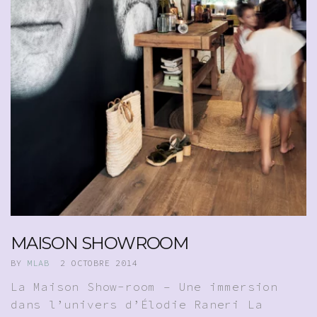
MAISON SHOWROOM
BY
MLAB
2 OCTOBRE 2014
La Maison Show-room – Une immersion
dans l’univers d’Élodie Raneri La