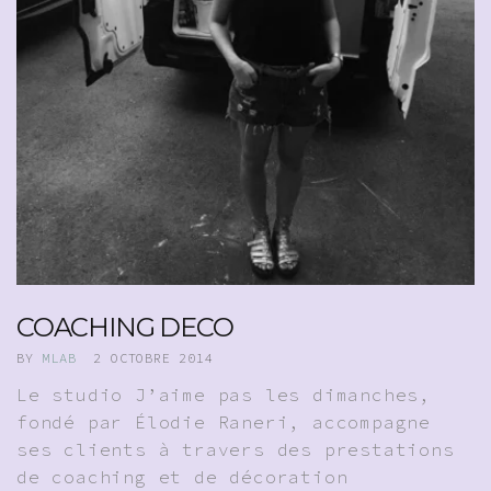
COACHING DECO
BY
MLAB
2 OCTOBRE 2014
Le studio J’aime pas les dimanches,
fondé par Élodie Raneri, accompagne
ses clients à travers des prestations
de coaching et de décoration