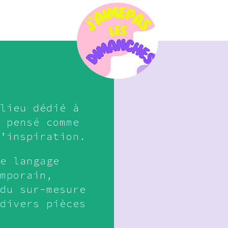
lieu dédié à
 pensé comme
’inspiration.
e langage
mporain,
du sur-mesure
divers pièces