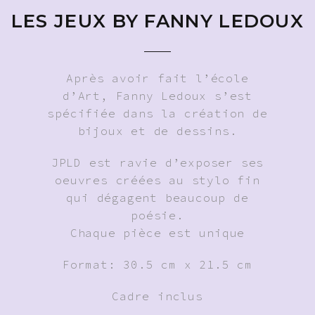
LES JEUX BY FANNY LEDOUX
Après avoir fait l’école
d’Art, Fanny Ledoux s’est
spécifiée dans la création de
bijoux et de dessins.
JPLD est ravie d’exposer ses
oeuvres créées au stylo fin
qui dégagent beaucoup de
poésie.
Chaque pièce est unique
Format: 30.5 cm x 21.5 cm
Cadre inclus