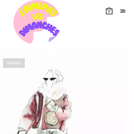
0
VENDU