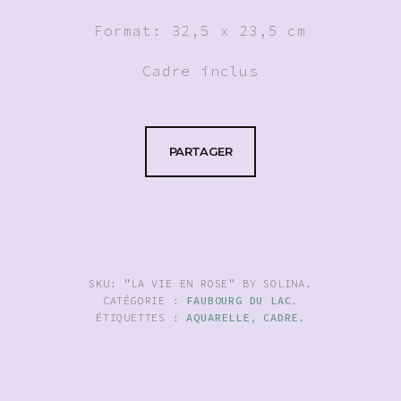
Format: 32,5 x 23,5 cm
Cadre inclus
PARTAGER
SKU:
"LA VIE EN ROSE" BY SOLINA
.
CATÉGORIE :
FAUBOURG DU LAC
.
ÉTIQUETTES :
AQUARELLE
,
CADRE
.