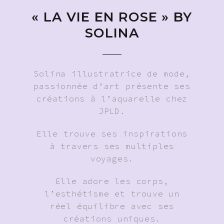
« LA VIE EN ROSE » BY
SOLINA
Solina illustratrice de mode,
passionnée d’art présente ses
créations à l’aquarelle chez
JPLD.
Elle trouve ses inspirations
à travers ses multiples
voyages.
Elle adore les corps,
l’esthétisme et trouve un
réel équilibre avec ses
créations uniques.